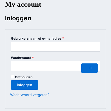
My account
Ga
Vereist
Vereist
naar
de
Inloggen
inhoud
Gebruikersnaam of e-mailadres
*
Wachtwoord
*
Onthouden
Inloggen
Wachtwoord vergeten?